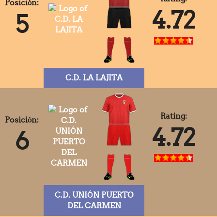
Posición:
4.72
5
C.D. LA LAJITA
Rating:
Posición:
4.72
6
C.D. UNIÓN PUERTO
DEL CARMEN