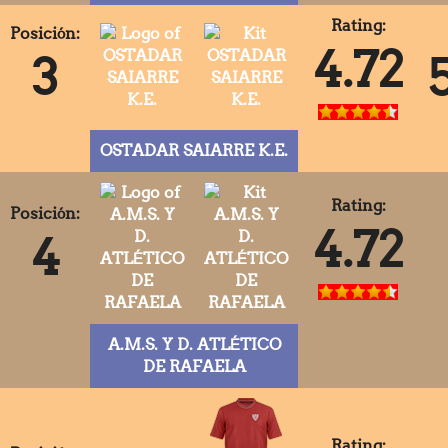
Rating:
Posición:
4.72
3
OSTADAR SAIARRE K.E.
Rating:
Posición:
4.72
4
A.M.S. Y D. ATLÉTICO
DE RAFAELA
Rating: