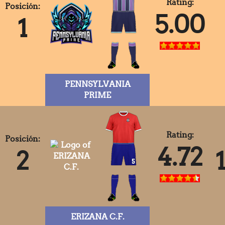
Rating:
Posición:
5.00
1
PENNSYLVANIA
PRIME
Rating:
Posición:
4.72
2
ERIZANA C.F.