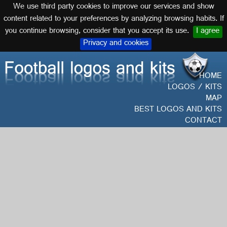
We use third party cookies to improve our services and show
English
content related to your preferences by analyzing browsing habits. If
you continue browsing, consider that you accept its use.
I agree
Privacy and cookies
HOME
LOGOS / KITS
MAP
BEST LOGOS AND KITS
CONTACT