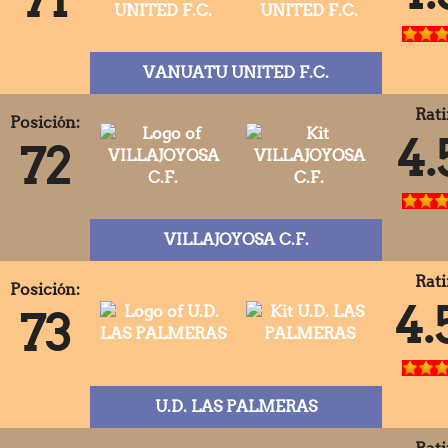
VANUATU UNITED F.C.
Rati
Posición:
4.
72
VILLAJOYOSA C.F.
Rati
Posición:
4.
73
U.D. LAS PALMERAS