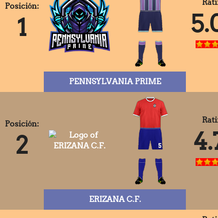
Rati
Posición:
5.
1
PENNSYLVANIA PRIME
Rati
Posición:
4.
2
ERIZANA C.F.