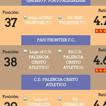
GRÊMIO F. PORTO ALEGRENSE
Rati
Posición:
4.
37
PAJU FRONTIER F.C.
Rati
Posición:
4.
38
C.D. PALENCIA CRISTO
ATLÉTICO
Rati
Posición:
4.