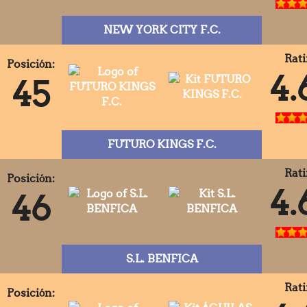
NEW YORK CITY F.C.
Rati
Posición:
4.
45
FUTURO KINGS F.C.
Rati
Posición:
4.
46
S.L. BENFICA
Rati
Posición: