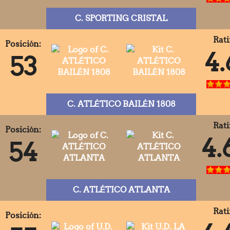
C. SPORTING CRISTAL
Rati
Posición:
4.
53
C. ATLÉTICO BAILÉN 1808
Rati
Posición:
4.
54
C. ATLÉTICO ATLANTA
Rati
Posición: