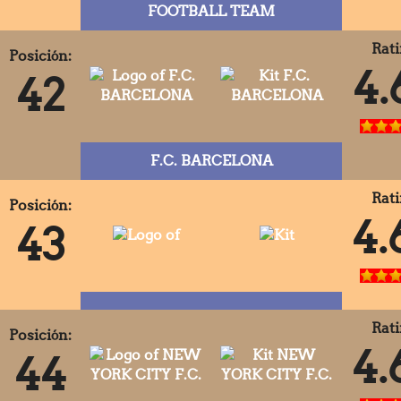
FOOTBALL TEAM
Rati
Posición:
4.
42
F.C. BARCELONA
Rati
Posición:
4.
43
Rati
Posición:
4.
44