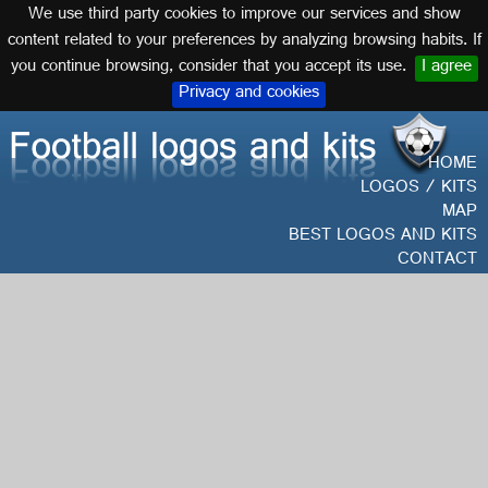
We use third party cookies to improve our services and show
English
content related to your preferences by analyzing browsing habits. If
you continue browsing, consider that you accept its use.
I agree
Privacy and cookies
HOME
LOGOS / KITS
MAP
BEST LOGOS AND KITS
CONTACT