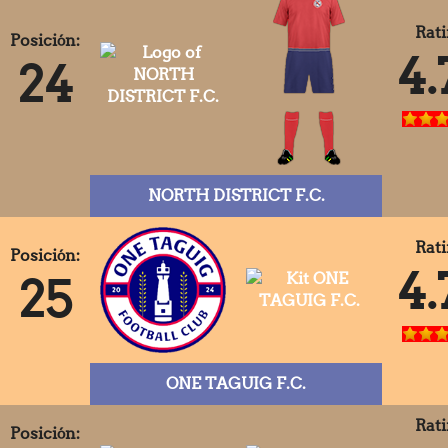
Rati
Posición:
4.
24
NORTH DISTRICT F.C.
Rati
Posición:
4.
25
ONE TAGUIG F.C.
Rati
Posición: