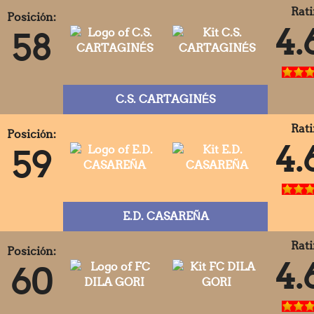
Rati
Posición:
4.
58
C.S. CARTAGINÉS
Rati
Posición:
4.
59
E.D. CASAREÑA
Rati
Posición:
4.
60