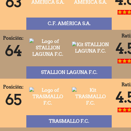
63
C.F. AMÉRICA S.A.
Rati
Posición:
4.
64
STALLION LAGUNA F.C.
Rati
Posición:
4.
65
TRASMALLO F.C.