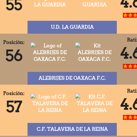
4.
55
U.D. LA GUARDIA
Rati
Posición:
4.
56
ALEBRIJES DE OAXACA F.C.
Rati
Posición:
4.
57
C.F. TALAVERA DE LA REINA