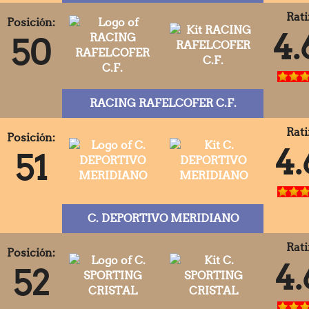
Rati
Posición:
4.
50
RACING RAFELCOFER C.F.
Rati
Posición:
4.
51
C. DEPORTIVO MERIDIANO
Rati
Posición:
4.
52