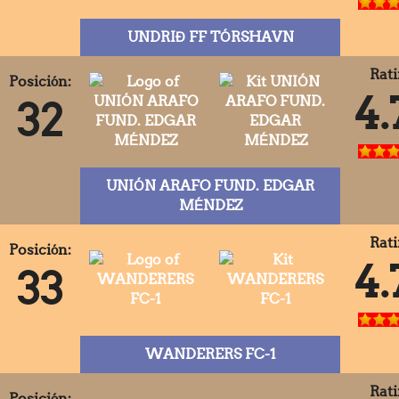
UNDRIÐ FF TÓRSHAVN
Rati
Posición:
4.
32
UNIÓN ARAFO FUND. EDGAR
MÉNDEZ
Rati
Posición:
4.
33
WANDERERS FC-1
Rati
Posición: