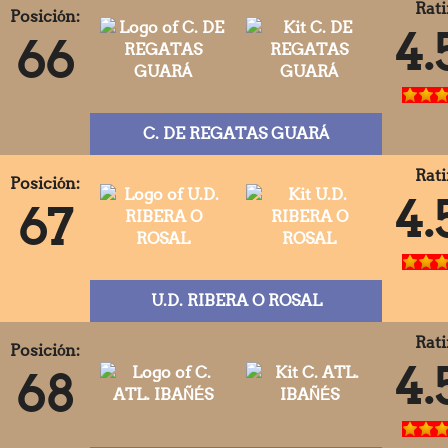
Rati
Posición:
4.
66
C. DE REGATAS GUARÁ
Rati
Posición:
4.
67
U.D. RIBERA O ROSAL
Rati
Posición:
4.
68