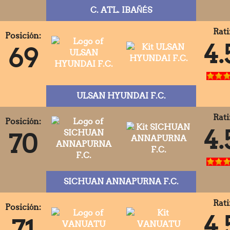
C. ATL. IBAÑÉS
Rati
Posición:
4.
69
ULSAN HYUNDAI F.C.
Rati
Posición:
4.
70
SICHUAN ANNAPURNA F.C.
Rati
Posición:
4.
71