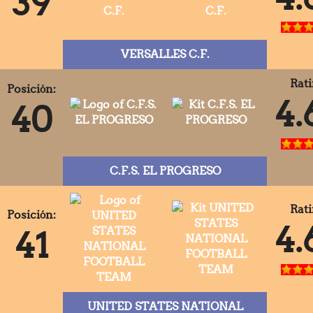
39
VERSALLES C.F.
Rati
Posición:
4.
40
C.F.S. EL PROGRESO
Rati
Posición:
4.
41
UNITED STATES NATIONAL