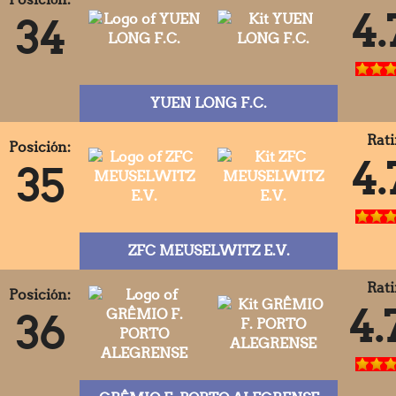
4.
34
YUEN LONG F.C.
Rati
Posición:
4.
35
ZFC MEUSELWITZ E.V.
Rati
Posición:
4.
36