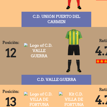
C.D. UNIÓN PUERTO DEL
CARMEN
Rati
Posición:
4.
12
C.D. VALLE GUERRA
Rati
Posición:
4.
13