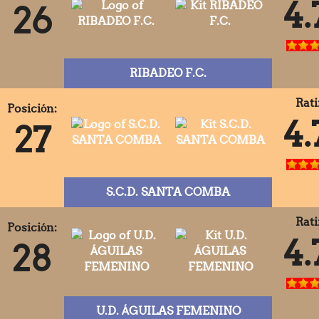
4.
26
RIBADEO F.C.
Rati
Posición:
4.
27
S.C.D. SANTA COMBA
Rati
Posición:
4.
28
U.D. ÁGUILAS FEMENINO