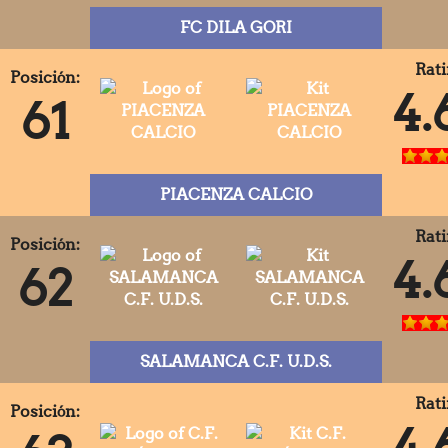
FC DILA GORI
Rati
Posición:
4.
61
PIACENZA CALCIO
Rati
Posición:
4.
62
SALAMANCA C.F. U.D.S.
Rati
Posición:
4.