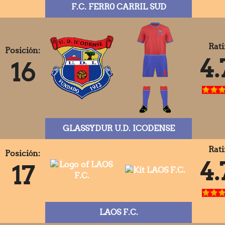
F.C. FERR0 CARRIL SUD
Rati
Posición:
4.
16
GLASSYDUR U.D. ICODENSE
Rati
Posición:
4.
17
LAOS F.C.