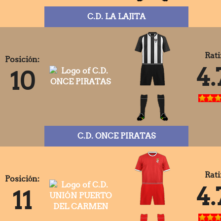
C.D. LA LAJITA
Rati
Posición:
4.
10
C.D. ONCE PIRATAS
Rati
Posición:
4.
11