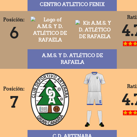
CENTRO ATLETICO FENIX
Rati
Posición:
4.
6
A.M.S. Y D. ATLÉTICO DE
RAFAELA
Rati
Posición:
4.
7
C.D. ARTENARA