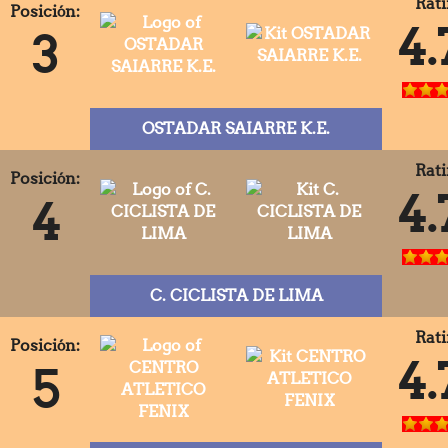
Rati
Posición:
4.
3
OSTADAR SAIARRE K.E.
Rati
Posición:
4.
4
C. CICLISTA DE LIMA
Rati
Posición:
4.
5