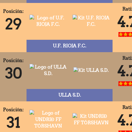
Rati
Posición:
4.
29
U.F. RIOJA F.C.
Rati
Posición:
4.
30
ULLA S.D.
Rati
Posición:
4.
31