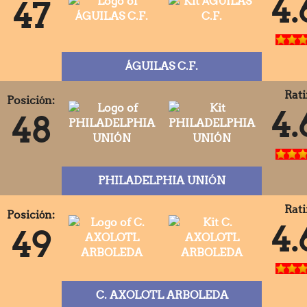
4.
47
ÁGUILAS C.F.
Rati
Posición:
4.
48
PHILADELPHIA UNIÓN
Rati
Posición:
4.
49
C. AXOLOTL ARBOLEDA